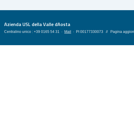
Azienda USL della Valle dAosta
Centralino unico : +39 0165 54 31 ·
Mail
· PI 00177330073 // Pagina aggiorn