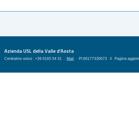
Azienda USL della Valle d’Aosta
Centralino unico : +39 0165 54 31 ·
Mail
· PI 00177330073 // Pagina aggiorn